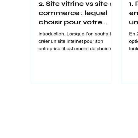
2. Site vitrine vs site e-
1.
commerce : lequel
en
choisir pour votre
un
entreprise ?
20
Introduction. Lorsque l’on souhaite
En 2
créer un site internet pour son
opt
entreprise, il est crucial de choisir la
tout
bonne typologie. 1....
déve